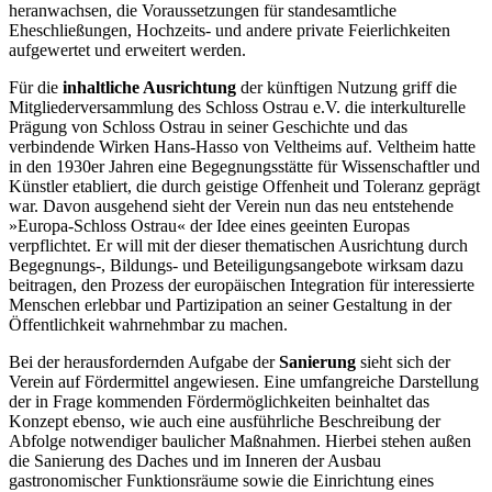
heranwachsen, die Voraussetzungen für standesamtliche
Eheschließungen, Hochzeits- und andere private Feierlichkeiten
aufgewertet und erweitert werden.
Für die
inhaltliche Ausrichtung
der künftigen Nutzung griff die
Mitgliederversammlung des Schloss Ostrau e.V. die interkulturelle
Prägung von Schloss Ostrau in seiner Geschichte und das
verbindende Wirken Hans-Hasso von Veltheims auf. Veltheim hatte
in den 1930er Jahren eine Begegnungsstätte für Wissenschaftler und
Künstler etabliert, die durch geistige Offenheit und Toleranz geprägt
war. Davon ausgehend sieht der Verein nun das neu entstehende
»Europa-Schloss Ostrau« der Idee eines geeinten Europas
verpflichtet. Er will mit der dieser thematischen Ausrichtung durch
Begegnungs-, Bildungs- und Beteiligungsangebote wirksam dazu
beitragen, den Prozess der europäischen Integration für interessierte
Menschen erlebbar und Partizipation an seiner Gestaltung in der
Öffentlichkeit wahrnehmbar zu machen.
Bei der herausfordernden Aufgabe der
Sanierung
sieht sich der
Verein auf Fördermittel angewiesen. Eine umfangreiche Darstellung
der in Frage kommenden Fördermöglichkeiten beinhaltet das
Konzept ebenso, wie auch eine ausführliche Beschreibung der
Abfolge notwendiger baulicher Maßnahmen. Hierbei stehen außen
die Sanierung des Daches und im Inneren der Ausbau
gastronomischer Funktionsräume sowie die Einrichtung eines