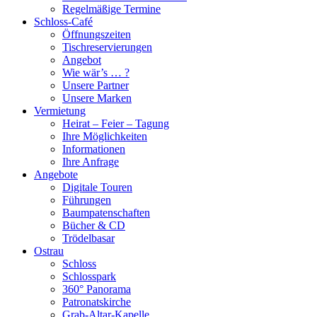
Regelmäßige Termine
Schloss-Café
Öffnungszeiten
Tischreservierungen
Angebot
Wie wär’s … ?
Unsere Partner
Unsere Marken
Vermietung
Heirat – Feier – Tagung
Ihre Möglichkeiten
Informationen
Ihre Anfrage
Angebote
Digitale Touren
Führungen
Baumpatenschaften
Bücher & CD
Trödelbasar
Ostrau
Schloss
Schlosspark
360° Panorama
Patronatskirche
Grab-Altar-Kapelle