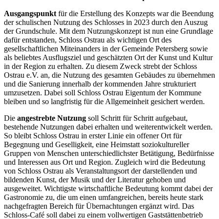
Ausgangspunkt
für die Erstellung des Konzepts war die Beendung
der schulischen Nutzung des Schlosses in 2023 durch den Auszug
der Grundschule. Mit dem Nutzungskonzept ist nun eine Grundlage
dafür entstanden, Schloss Ostrau als wichtigen Ort des
gesellschaftlichen Miteinanders in der Gemeinde Petersberg sowie
als beliebtes Ausflugsziel und geschätzten Ort der Kunst und Kultur
in der Region zu erhalten. Zu diesem Zweck strebt der Schloss
Ostrau e.V. an, die Nutzung des gesamten Gebäudes zu übernehmen
und die Sanierung innerhalb der kommenden Jahre strukturiert
umzusetzen. Dabei soll Schloss Ostrau Eigentum der Kommune
bleiben und so langfristig für die Allgemeinheit gesichert werden.
Die
angestrebte Nutzung
soll Schritt für Schritt aufgebaut,
bestehende Nutzungen dabei erhalten und weiterentwickelt werden.
So bleibt Schloss Ostrau in erster Linie ein offener Ort für
Begegnung und Geselligkeit, eine Heimstatt soziokultureller
Gruppen von Menschen unterschiedlichster Betätigung, Bedürfnisse
und Interessen aus Ort und Region. Zugleich wird die Bedeutung
von Schloss Ostrau als Veranstaltungsort der darstellenden und
bildenden Kunst, der Musik und der Literatur gehoben und
ausgeweitet. Wichtigste wirtschaftliche Bedeutung kommt dabei der
Gastronomie zu, die um einen umfangreichen, bereits heute stark
nachgefragten Bereich für Übernachtungen ergänzt wird. Das
Schloss-Café soll dabei zu einem vollwertigen Gaststättenbetrieb