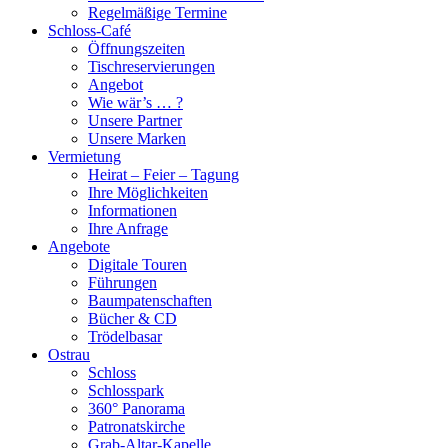
Regelmäßige Termine
Schloss-Café
Öffnungszeiten
Tischreservierungen
Angebot
Wie wär’s … ?
Unsere Partner
Unsere Marken
Vermietung
Heirat – Feier – Tagung
Ihre Möglichkeiten
Informationen
Ihre Anfrage
Angebote
Digitale Touren
Führungen
Baumpatenschaften
Bücher & CD
Trödelbasar
Ostrau
Schloss
Schlosspark
360° Panorama
Patronatskirche
Grab-Altar-Kapelle