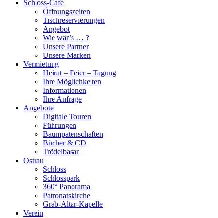
Schloss-Café
Öffnungszeiten
Tischreservierungen
Angebot
Wie wär’s … ?
Unsere Partner
Unsere Marken
Vermietung
Heirat – Feier – Tagung
Ihre Möglichkeiten
Informationen
Ihre Anfrage
Angebote
Digitale Touren
Führungen
Baumpatenschaften
Bücher & CD
Trödelbasar
Ostrau
Schloss
Schlosspark
360° Panorama
Patronatskirche
Grab-Altar-Kapelle
Verein