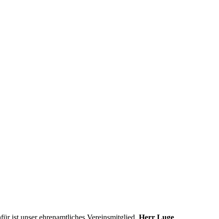
r ist unser ehrenamtliches Vereinsmitglied,
Herr Luge
.