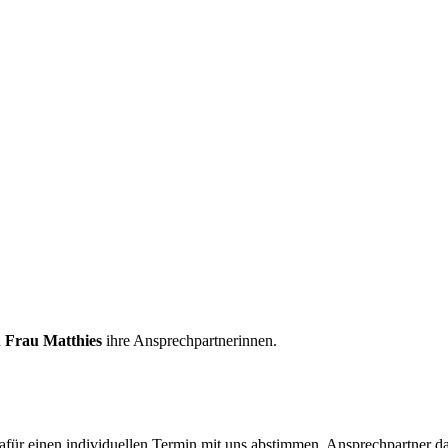
d
Frau Matthies
ihre Ansprechpartnerinnen.
r einen individuellen Termin mit uns abstimmen. Ansprechpartner dafü