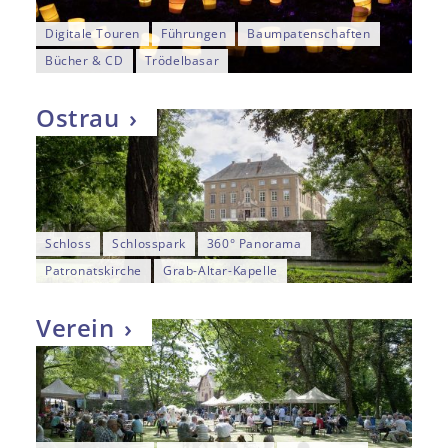
Digitale Touren
Führungen
Baumpatenschaften
Bücher & CD
Trödelbasar
Ostrau
Schloss
Schlosspark
360° Panorama
Patronatskirche
Grab-Altar-Kapelle
Verein