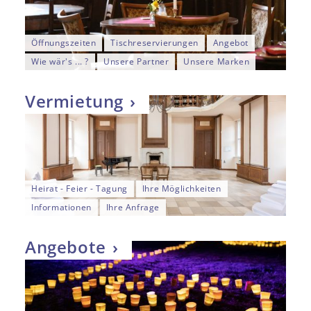
Öffnungszeiten
Tischreservierungen
Angebot
Wie wär's ... ?
Unsere Partner
Unsere Marken
Vermietung
Heirat - Feier - Tagung
Ihre Möglichkeiten
Informationen
Ihre Anfrage
Angebote