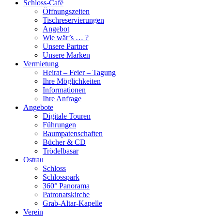
Schloss-Café
Öffnungszeiten
Tischreservierungen
Angebot
Wie wär’s … ?
Unsere Partner
Unsere Marken
Vermietung
Heirat – Feier – Tagung
Ihre Möglichkeiten
Informationen
Ihre Anfrage
Angebote
Digitale Touren
Führungen
Baumpatenschaften
Bücher & CD
Trödelbasar
Ostrau
Schloss
Schlosspark
360° Panorama
Patronatskirche
Grab-Altar-Kapelle
Verein