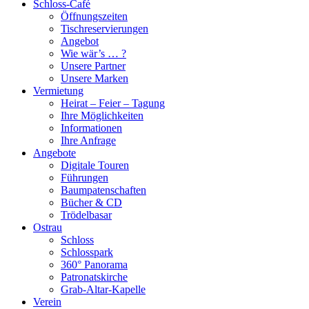
Schloss-Café
Öffnungszeiten
Tischreservierungen
Angebot
Wie wär’s … ?
Unsere Partner
Unsere Marken
Vermietung
Heirat – Feier – Tagung
Ihre Möglichkeiten
Informationen
Ihre Anfrage
Angebote
Digitale Touren
Führungen
Baumpatenschaften
Bücher & CD
Trödelbasar
Ostrau
Schloss
Schlosspark
360° Panorama
Patronatskirche
Grab-Altar-Kapelle
Verein