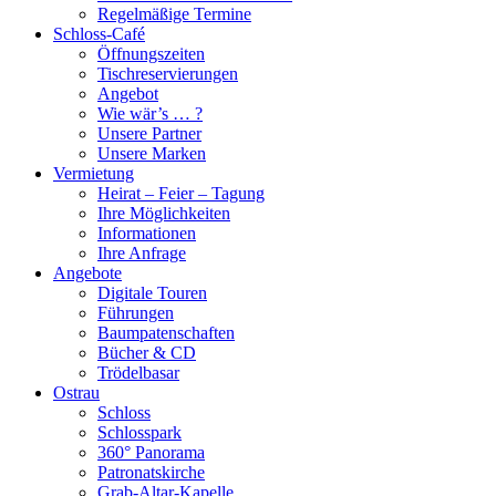
Regelmäßige Termine
Schloss-Café
Öffnungszeiten
Tischreservierungen
Angebot
Wie wär’s … ?
Unsere Partner
Unsere Marken
Vermietung
Heirat – Feier – Tagung
Ihre Möglichkeiten
Informationen
Ihre Anfrage
Angebote
Digitale Touren
Führungen
Baumpatenschaften
Bücher & CD
Trödelbasar
Ostrau
Schloss
Schlosspark
360° Panorama
Patronatskirche
Grab-Altar-Kapelle