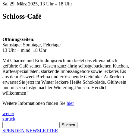
Sa, 29. März 2025, 13 Uhr – 18 Uhr
Schloss-Café
Öffnungszeiten:
Samstage, Sonntage, Feiertage
13 Uhr – mind. 18 Uhr
Mit Charme und Erfindungsreichtum bietet das ehrenamtlich
geführte Café seinen Gästen ganzjährig selbstgebackenen Kuchen,
Kaffeespezialitäten, stärkende Imbissangebote sowie leckeres Eis
aus dem Eiswerk Brehna und erfrischende Getränke. Außerdem
erwartet Sie jetzt im Winter leckere Heiße Schokolade, Glühwein
und unser selbstgemachter Winterling-Punsch. Herzlich
willkommen!
Weitere Informationen finden Sie
hier
Beitragsnavigation
weiter
zurück
Suchen
nach:
SPENDEN
NEWSLETTER