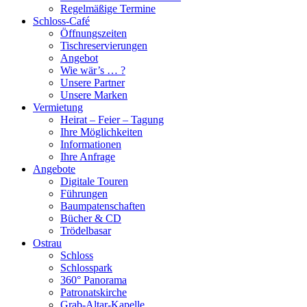
Regelmäßige Termine
Schloss-Café
Öffnungszeiten
Tischreservierungen
Angebot
Wie wär’s … ?
Unsere Partner
Unsere Marken
Vermietung
Heirat – Feier – Tagung
Ihre Möglichkeiten
Informationen
Ihre Anfrage
Angebote
Digitale Touren
Führungen
Baumpatenschaften
Bücher & CD
Trödelbasar
Ostrau
Schloss
Schlosspark
360° Panorama
Patronatskirche
Grab-Altar-Kapelle