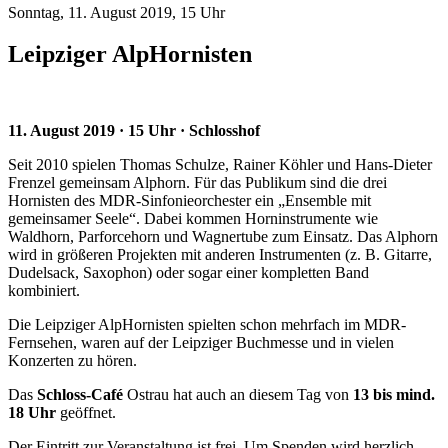
Sonntag, 11. August 2019, 15 Uhr
Leipziger AlpHornisten
11. August 2019 · 15 Uhr · Schlosshof
Seit 2010 spielen Thomas Schulze, Rainer Köhler und Hans-Dieter
Frenzel gemeinsam Alphorn. Für das Publikum sind die drei
Hornisten des MDR-Sinfonieorchester ein „Ensemble mit
gemeinsamer Seele“. Dabei kommen Horninstrumente wie
Waldhorn, Parforcehorn und Wagnertube zum Einsatz. Das Alphorn
wird in größeren Projekten mit anderen Instrumenten (z. B. Gitarre,
Dudelsack, Saxophon) oder sogar einer kompletten Band
kombiniert.
Die Leipziger AlpHornisten spielten schon mehrfach im MDR-
Fernsehen, waren auf der Leipziger Buchmesse und in vielen
Konzerten zu hören.
Das
Schloss-Café
Ostrau hat auch an diesem Tag von
13 bis mind.
18 Uhr
geöffnet.
Der Eintritt zur Veranstaltung ist frei. Um Spenden wird herzlich