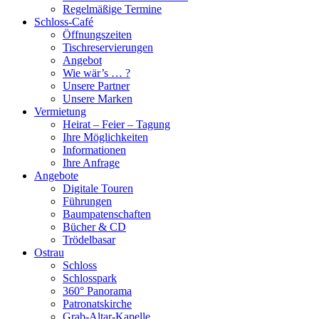
Regelmäßige Termine
Schloss-Café
Öffnungszeiten
Tischreservierungen
Angebot
Wie wär’s … ?
Unsere Partner
Unsere Marken
Vermietung
Heirat – Feier – Tagung
Ihre Möglichkeiten
Informationen
Ihre Anfrage
Angebote
Digitale Touren
Führungen
Baumpatenschaften
Bücher & CD
Trödelbasar
Ostrau
Schloss
Schlosspark
360° Panorama
Patronatskirche
Grab-Altar-Kapelle