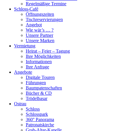
Regelmäßige Termine
Schloss-Café
Öffnungszeiten
Tischreservierungen
Angebot
Wie wär’s … ?
Unsere Partner
Unsere Marken
Vermietung
Heirat – Feier – Tagung
Ihre Möglichkeiten
Informationen
Ihre Anfrage
Angebote
Digitale Touren
Führungen
Baumpatenschaften
Bücher & CD
Trödelbasar
Ostrau
Schloss
Schlosspark
360° Panorama
Patronatskirche
Grab-Altar-Kapelle