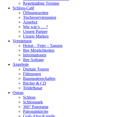
Regelmäßige Termine
Schloss-Café
Öffnungszeiten
Tischreservierungen
Angebot
Wie wär’s … ?
Unsere Partner
Unsere Marken
Vermietung
Heirat – Feier – Tagung
Ihre Möglichkeiten
Informationen
Ihre Anfrage
Angebote
Digitale Touren
Führungen
Baumpatenschaften
Bücher & CD
Trödelbasar
Ostrau
Schloss
Schlosspark
360° Panorama
Patronatskirche
Grab-Altar-Kapelle