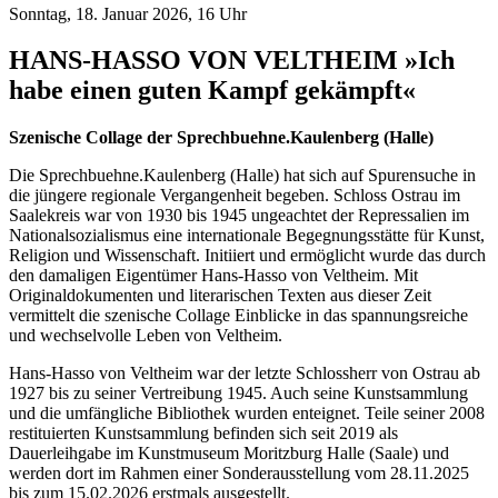
Sonntag, 18. Januar 2026, 16 Uhr
HANS-HASSO VON VELTHEIM »Ich
habe einen guten Kampf gekämpft«
Szenische Collage der Sprechbuehne.Kaulenberg (Halle)
Die Sprechbuehne.Kaulenberg (Halle) hat sich auf Spurensuche in
die jüngere regionale Vergangenheit begeben. Schloss Ostrau im
Saalekreis war von 1930 bis 1945 ungeachtet der Repressalien im
Nationalsozialismus eine internationale Begegnungsstätte für Kunst,
Religion und Wissenschaft. Initiiert und ermöglicht wurde das durch
den damaligen Eigentümer Hans-Hasso von Veltheim. Mit
Originaldokumenten und literarischen Texten aus dieser Zeit
vermittelt die szenische Collage Einblicke in das spannungsreiche
und wechselvolle Leben von Veltheim.
Hans-Hasso von Veltheim war der letzte Schlossherr von Ostrau ab
1927 bis zu seiner Vertreibung 1945. Auch seine Kunstsammlung
und die umfängliche Bibliothek wurden enteignet. Teile seiner 2008
restituierten Kunstsammlung befinden sich seit 2019 als
Dauerleihgabe im Kunstmuseum Moritzburg Halle (Saale) und
werden dort im Rahmen einer Sonderausstellung vom 28.11.2025
bis zum 15.02.2026 erstmals ausgestellt.