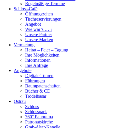
Regelmäßige Termine
Schloss-Café
Öffnungszeiten
Tischreservierungen
Angebot
Wie wär’s … ?
Unsere Partner
Unsere Marken
Vermietung
Heirat – Feier – Tagung
Ihre Möglichkeiten
Informationen
Ihre Anfrage
Angebote
Digitale Touren
Führungen
Baumpatenschaften
Bücher & CD
Trödelbasar
Ostrau
Schloss
Schlosspark
360° Panorama
Patronatskirche
Grab-Altar-Kapelle