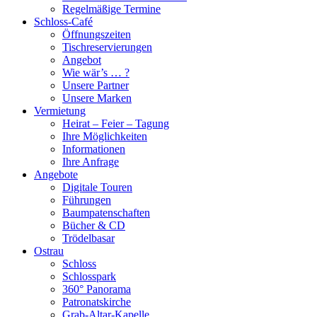
Regelmäßige Termine
Schloss-Café
Öffnungszeiten
Tischreservierungen
Angebot
Wie wär’s … ?
Unsere Partner
Unsere Marken
Vermietung
Heirat – Feier – Tagung
Ihre Möglichkeiten
Informationen
Ihre Anfrage
Angebote
Digitale Touren
Führungen
Baumpatenschaften
Bücher & CD
Trödelbasar
Ostrau
Schloss
Schlosspark
360° Panorama
Patronatskirche
Grab-Altar-Kapelle