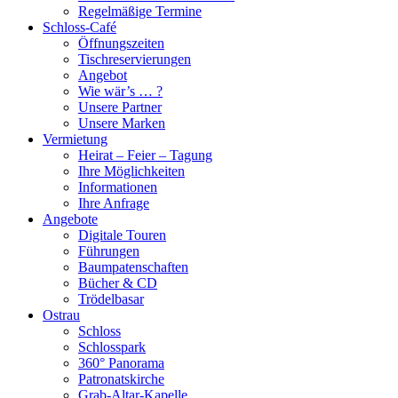
Regelmäßige Termine
Schloss-Café
Öffnungszeiten
Tischreservierungen
Angebot
Wie wär’s … ?
Unsere Partner
Unsere Marken
Vermietung
Heirat – Feier – Tagung
Ihre Möglichkeiten
Informationen
Ihre Anfrage
Angebote
Digitale Touren
Führungen
Baumpatenschaften
Bücher & CD
Trödelbasar
Ostrau
Schloss
Schlosspark
360° Panorama
Patronatskirche
Grab-Altar-Kapelle