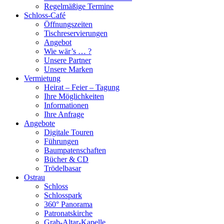
Regelmäßige Termine
Schloss-Café
Öffnungszeiten
Tischreservierungen
Angebot
Wie wär’s … ?
Unsere Partner
Unsere Marken
Vermietung
Heirat – Feier – Tagung
Ihre Möglichkeiten
Informationen
Ihre Anfrage
Angebote
Digitale Touren
Führungen
Baumpatenschaften
Bücher & CD
Trödelbasar
Ostrau
Schloss
Schlosspark
360° Panorama
Patronatskirche
Grab-Altar-Kapelle