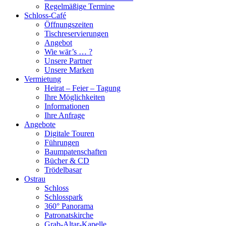
Regelmäßige Termine
Schloss-Café
Öffnungszeiten
Tischreservierungen
Angebot
Wie wär’s … ?
Unsere Partner
Unsere Marken
Vermietung
Heirat – Feier – Tagung
Ihre Möglichkeiten
Informationen
Ihre Anfrage
Angebote
Digitale Touren
Führungen
Baumpatenschaften
Bücher & CD
Trödelbasar
Ostrau
Schloss
Schlosspark
360° Panorama
Patronatskirche
Grab-Altar-Kapelle