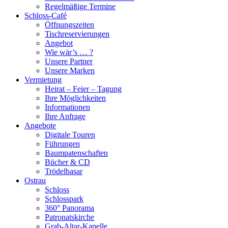
Regelmäßige Termine
Schloss-Café
Öffnungszeiten
Tischreservierungen
Angebot
Wie wär’s … ?
Unsere Partner
Unsere Marken
Vermietung
Heirat – Feier – Tagung
Ihre Möglichkeiten
Informationen
Ihre Anfrage
Angebote
Digitale Touren
Führungen
Baumpatenschaften
Bücher & CD
Trödelbasar
Ostrau
Schloss
Schlosspark
360° Panorama
Patronatskirche
Grab-Altar-Kapelle