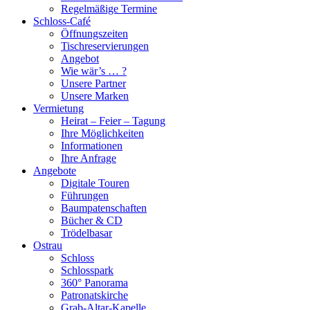
Regelmäßige Termine
Schloss-Café
Öffnungszeiten
Tischreservierungen
Angebot
Wie wär’s … ?
Unsere Partner
Unsere Marken
Vermietung
Heirat – Feier – Tagung
Ihre Möglichkeiten
Informationen
Ihre Anfrage
Angebote
Digitale Touren
Führungen
Baumpatenschaften
Bücher & CD
Trödelbasar
Ostrau
Schloss
Schlosspark
360° Panorama
Patronatskirche
Grab-Altar-Kapelle