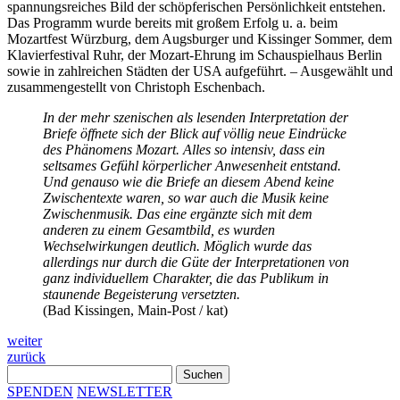
spannungsreiches Bild der schöpferischen Persönlichkeit entstehen.
Das Programm wurde bereits mit großem Erfolg u. a. beim
Mozartfest Würzburg, dem Augsburger und Kissinger Sommer, dem
Klavierfestival Ruhr, der Mozart-Ehrung im Schauspielhaus Berlin
sowie in zahlreichen Städten der USA aufgeführt. – Ausgewählt und
zusammengestellt von Christoph Eschenbach.
In der mehr szenischen als lesenden Interpretation der
Briefe öffnete sich der Blick auf völlig neue Eindrücke
des Phänomens Mozart. Alles so intensiv, dass ein
seltsames Gefühl körperlicher Anwesenheit entstand.
Und genauso wie die Briefe an diesem Abend keine
Zwischentexte waren, so war auch die Musik keine
Zwischenmusik. Das eine ergänzte sich mit dem
anderen zu einem Gesamtbild, es wurden
Wechselwirkungen deutlich. Möglich wurde das
allerdings nur durch die Güte der Interpretationen von
ganz individuellem Charakter, die das Publikum in
staunende Begeisterung versetzten.
(Bad Kissingen, Main-Post / kat)
Beitragsnavigation
weiter
zurück
Suchen
nach:
SPENDEN
NEWSLETTER