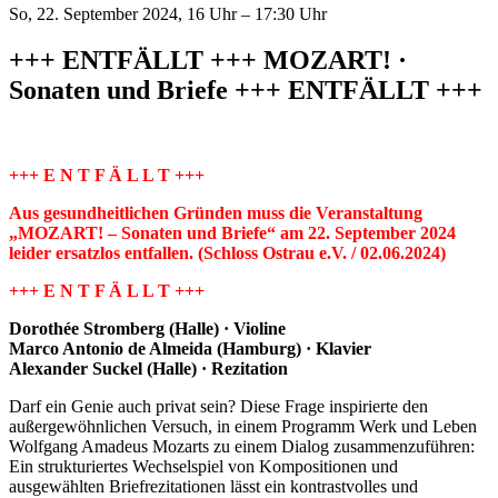
So, 22. September 2024, 16 Uhr – 17:30 Uhr
+++ ENTFÄLLT +++ MOZART! ·
Sonaten und Briefe +++ ENTFÄLLT +++
+++ E N T F Ä L L T +++
Aus gesundheitlichen Gründen muss die Veranstaltung
„MOZART! – Sonaten und Briefe“ am 22. September 2024
leider ersatzlos entfallen. (Schloss Ostrau e.V. / 02.06.2024)
+++ E N T F Ä L L T +++
Dorothée Stromberg (Halle) · Violine
Marco Antonio de Almeida (Hamburg) · Klavier
Alexander Suckel (Halle) · Rezitation
Darf ein Genie auch privat sein? Diese Frage inspirierte den
außergewöhnlichen Versuch, in einem Programm Werk und Leben
Wolfgang Amadeus Mozarts zu einem Dialog zusammenzuführen:
Ein strukturiertes Wechselspiel von Kompositionen und
ausgewählten Briefrezitationen lässt ein kontrastvolles und