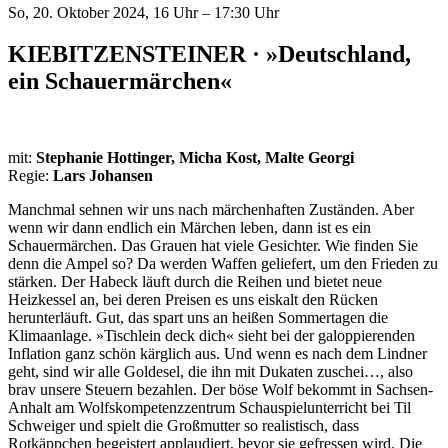
So, 20. Oktober 2024, 16 Uhr – 17:30 Uhr
KIEBITZENSTEINER · »Deutschland,
ein Schauermärchen«
mit:
Stephanie Hottinger, Micha Kost, Malte Georgi
Regie:
Lars Johansen
Manchmal sehnen wir uns nach märchenhaften Zuständen. Aber
wenn wir dann endlich ein Märchen leben, dann ist es ein
Schauermärchen. Das Grauen hat viele Gesichter. Wie finden Sie
denn die Ampel so? Da werden Waffen geliefert, um den Frieden zu
stärken. Der Habeck läuft durch die Reihen und bietet neue
Heizkessel an, bei deren Preisen es uns eiskalt den Rücken
herunterläuft. Gut, das spart uns an heißen Sommertagen die
Klimaanlage. »Tischlein deck dich« sieht bei der galoppierenden
Inflation ganz schön kärglich aus. Und wenn es nach dem Lindner
geht, sind wir alle Goldesel, die ihn mit Dukaten zuschei…, also
brav unsere Steuern bezahlen. Der böse Wolf bekommt in Sachsen-
Anhalt am Wolfskompetenzzentrum Schauspielunterricht bei Til
Schweiger und spielt die Großmutter so realistisch, dass
Rotkäppchen begeistert applaudiert, bevor sie gefressen wird. Die