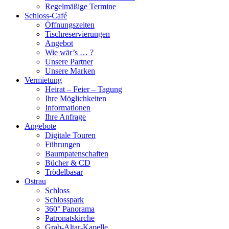
Regelmäßige Termine
Schloss-Café
Öffnungszeiten
Tischreservierungen
Angebot
Wie wär’s … ?
Unsere Partner
Unsere Marken
Vermietung
Heirat – Feier – Tagung
Ihre Möglichkeiten
Informationen
Ihre Anfrage
Angebote
Digitale Touren
Führungen
Baumpatenschaften
Bücher & CD
Trödelbasar
Ostrau
Schloss
Schlosspark
360° Panorama
Patronatskirche
Grab-Altar-Kapelle