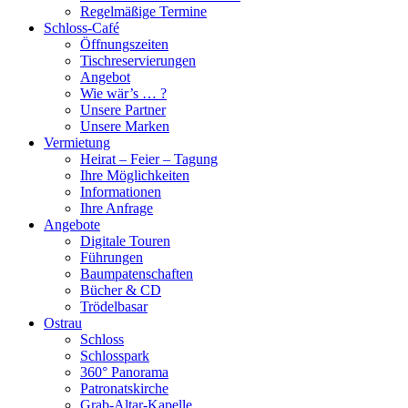
Regelmäßige Termine
Schloss-Café
Öffnungszeiten
Tischreservierungen
Angebot
Wie wär’s … ?
Unsere Partner
Unsere Marken
Vermietung
Heirat – Feier – Tagung
Ihre Möglichkeiten
Informationen
Ihre Anfrage
Angebote
Digitale Touren
Führungen
Baumpatenschaften
Bücher & CD
Trödelbasar
Ostrau
Schloss
Schlosspark
360° Panorama
Patronatskirche
Grab-Altar-Kapelle