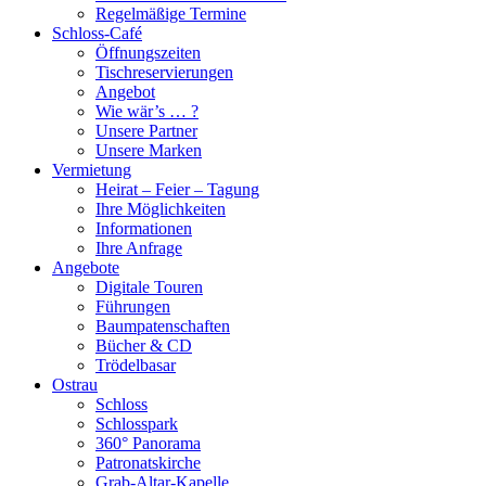
Regelmäßige Termine
Schloss-Café
Öffnungszeiten
Tischreservierungen
Angebot
Wie wär’s … ?
Unsere Partner
Unsere Marken
Vermietung
Heirat – Feier – Tagung
Ihre Möglichkeiten
Informationen
Ihre Anfrage
Angebote
Digitale Touren
Führungen
Baumpatenschaften
Bücher & CD
Trödelbasar
Ostrau
Schloss
Schlosspark
360° Panorama
Patronatskirche
Grab-Altar-Kapelle