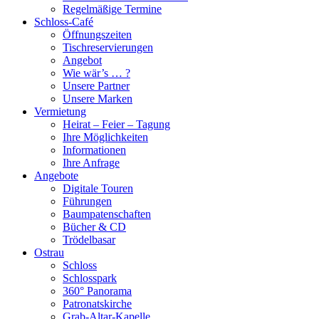
Regelmäßige Termine
Schloss-Café
Öffnungszeiten
Tischreservierungen
Angebot
Wie wär’s … ?
Unsere Partner
Unsere Marken
Vermietung
Heirat – Feier – Tagung
Ihre Möglichkeiten
Informationen
Ihre Anfrage
Angebote
Digitale Touren
Führungen
Baumpatenschaften
Bücher & CD
Trödelbasar
Ostrau
Schloss
Schlosspark
360° Panorama
Patronatskirche
Grab-Altar-Kapelle